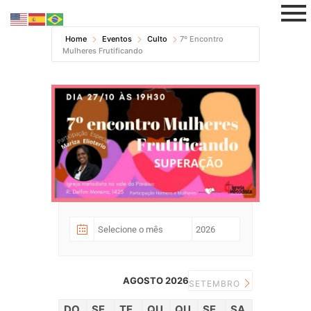
Pular
Home
Eventos
Culto
7º Encontro
Mulheres Frutificando
para
o
conteúdo
AGOSTO 2026
SETEMBRO
DO
SE
TE
QU
QU
SE
SA