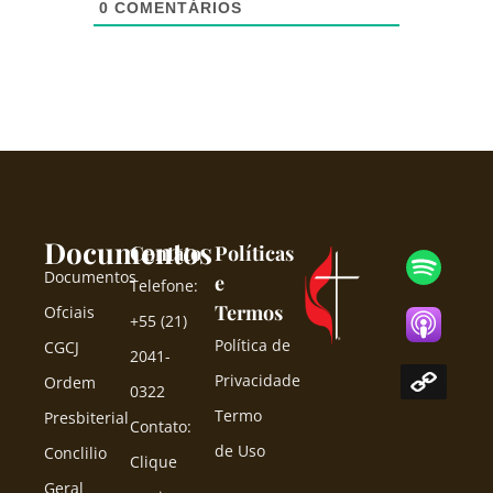
0
COMENTÁRIOS
Documentos
Contato
Políticas
Documentos
e
Telefone:
Termos
Ofciais
+55 (21)
Política de
CGCJ
2041-
Privacidade
Ordem
0322
Termo
Presbiterial
Contato:
de Uso
Conclilio
Clique
Geral