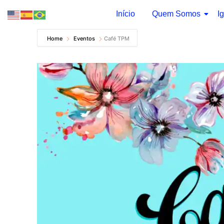
Início
Quem Somos
Ig
Pular
Home
Eventos
Café TPM
para
o
conteúdo