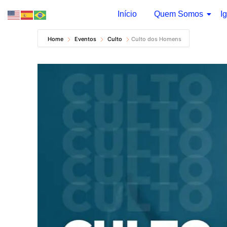
Início
Quem Somos
Ig
Pular
Home
Eventos
Culto
Culto dos Homens
para
o
conteúdo