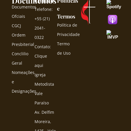
Documentos
Contato
Políticas
Documentos
e
Telefone:
Termos
Ofciais
+55 (21)
Política de
CGCJ
2041-
Privacidade
Ordem
0322
Termo
Presbiterial
Contato:
de Uso
Conclilio
Clique
Geral
aqui
Nomeações
Igreja
e
Metodista
Designações
Vale
Paraíso
Av. Delfim
Moreira,
1425 - Vale