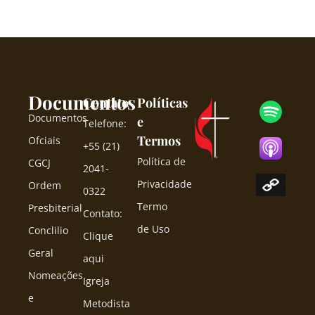
Documentos
Contato
Políticas
Documentos
e
Telefone:
Termos
Ofciais
+55 (21)
Política de
CGCJ
2041-
Privacidade
Ordem
0322
Termo
Presbiterial
Contato:
de Uso
Conclilio
Clique
Geral
aqui
Nomeações
Igreja
e
Metodista