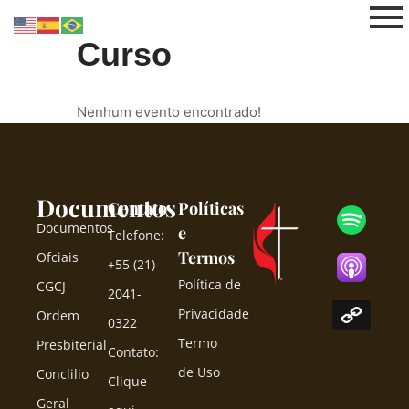
Curso
Pular
para
o
Nenhum evento encontrado!
conteúdo
Documentos
Contato
Políticas
Documentos
e
Telefone:
Termos
Ofciais
+55 (21)
Política de
CGCJ
2041-
Privacidade
Ordem
0322
Termo
Presbiterial
Contato:
de Uso
Conclilio
Clique
Geral