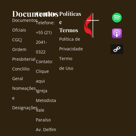
Documentos
Contato
Políticas
Documentos
e
Telefone:
Termos
Ofciais
+55 (21)
Política de
CGCJ
2041-
Privacidade
Ordem
0322
Termo
Presbiterial
Contato:
de Uso
Conclilio
Clique
Geral
aqui
Nomeações
Igreja
e
Metodista
Designações
Vale
Paraíso
Av. Delfim